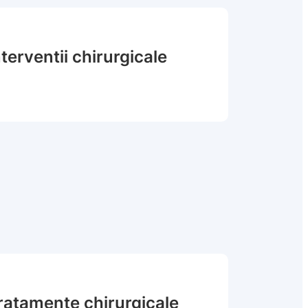
nterventii chirurgicale
ratamente chirurgicale