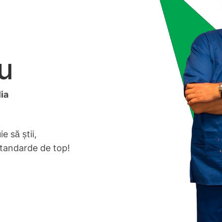
iu
ia
e să știi,
standarde de top!