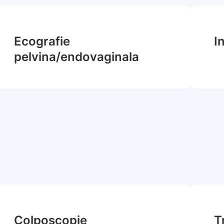
Ecografie
I
pelvina/endovaginala
Colposcopie
T