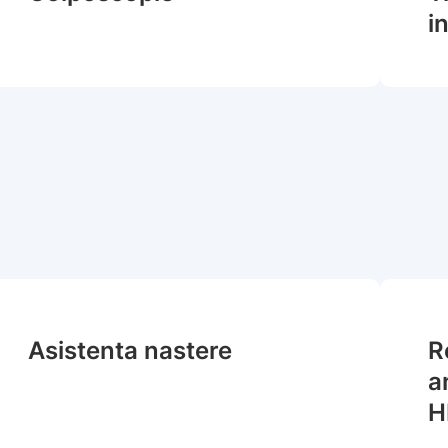
i
Asistenta nastere
R
a
H