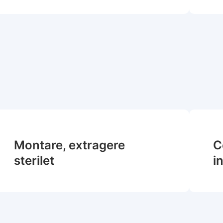
Montare, extragere
C
sterilet
i